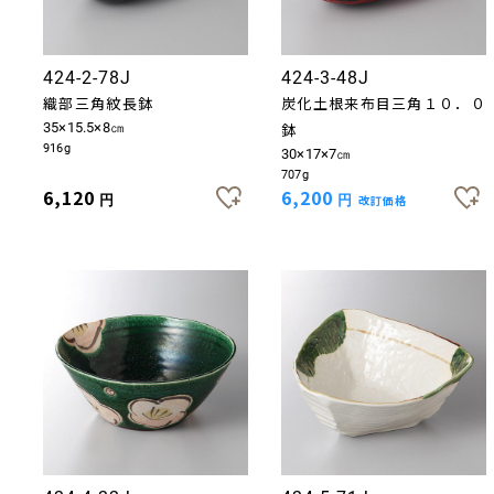
424-2-78J
424-3-48J
織部三角紋長鉢
炭化土根来布目三角１０．０
お買い物を続ける
カートへ進む
35×15.5×8㎝
鉢
916g
30×17×7㎝
707g
6,120
6,200
円
円
改訂価格