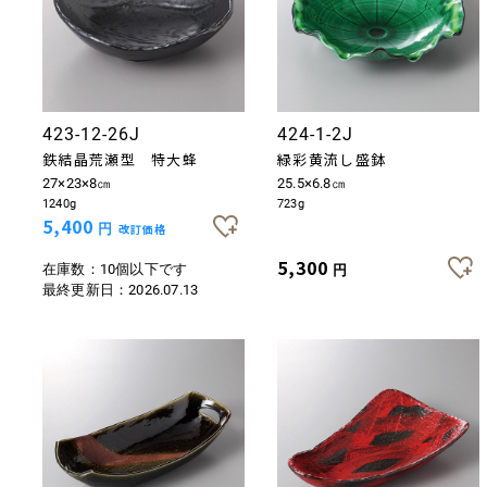
423-12-26J
424-1-2J
鉄結晶荒瀬型 特大蜂
緑彩黄流し盛鉢
27×23×8㎝
25.5×6.8㎝
1240g
723g
5,400
円
改訂価格
5,300
在庫数：10個以下です
円
最終更新日：
2026.07.13