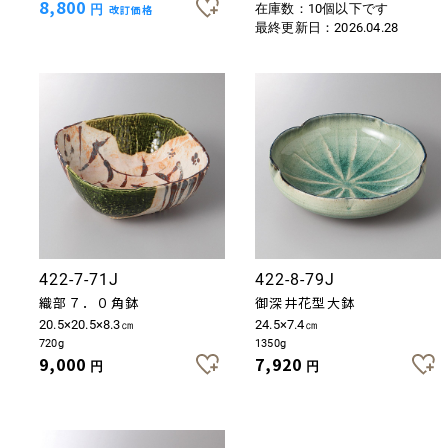
8,800
在庫数：10個以下です
円
改訂価格
最終更新日：
2026.04.28
422-7-71J
422-8-79J
織部７．０角鉢
御深井花型大鉢
20.5×20.5×8.3㎝
24.5×7.4㎝
720g
1350g
9,000
7,920
円
円