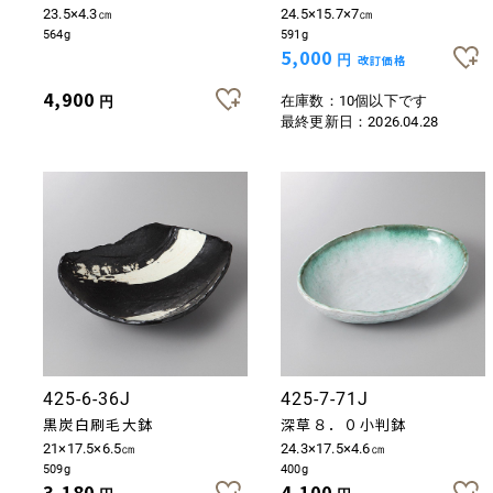
23.5×4.3㎝
24.5×15.7×7㎝
564g
591g
5,000
円
改訂価格
4,900
在庫数：10個以下です
円
最終更新日：
2026.04.28
425-6-36J
425-7-71J
黒炭白刷毛大鉢
深草８．０小判鉢
21×17.5×6.5㎝
24.3×17.5×4.6㎝
509g
400g
3,180
4,100