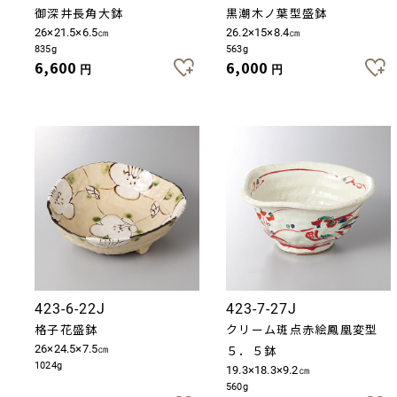
御深井長角大鉢
黒潮木ノ葉型盛鉢
26×21.5×6.5㎝
26.2×15×8.4㎝
835g
563g
6,600
6,000
円
円
423-6-22J
423-7-27J
格子花盛鉢
クリーム斑点赤絵鳳凰変型
26×24.5×7.5㎝
５．５鉢
1024g
19.3×18.3×9.2㎝
560g