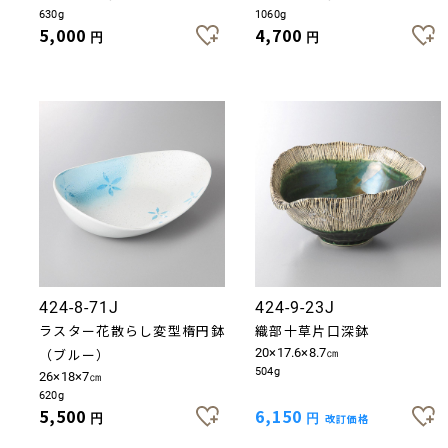
630g
1060g
5,000
4,700
円
円
424-8-71J
424-9-23J
ラスター花散らし変型楕円鉢
織部十草片口深鉢
（ブルー）
20×17.6×8.7㎝
504g
26×18×7㎝
620g
5,500
6,150
円
円
改訂価格