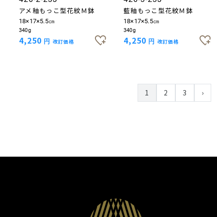
アメ釉もっこ型花紋Ｍ鉢
藍釉もっこ型花紋Ｍ鉢
18×17×5.5㎝
18×17×5.5㎝
340g
340g
4,250
4,250
円
改訂価格
円
改訂価格
1
2
3
›