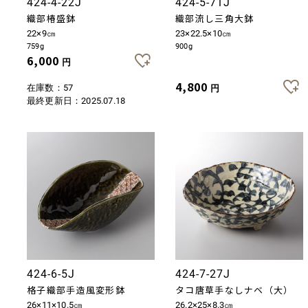
424-4-22J
424-5-71J
織部椿盛鉢
織部流し三角大鉢
22×9㎝
23×22.5×10㎝
759g
900g
6,000
円
4,800
在庫数：57
円
最終更新日：
2025.07.18
424-6-5J
424-7-27J
格子織部手造風変形鉢
タコ唐草手なしナベ（大）
26×11×10.5㎝
26.2×25×8.3㎝