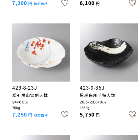
7,200
6,100
円
改訂価格
円
423-8-23J
423-9-36J
粉引嵐山雪割大鉢
黒炭白刷毛特大鉢
24×6.8㎝
26.5×23.8×8㎝
758g
1369g
7,250
5,750
円
改訂価格
円