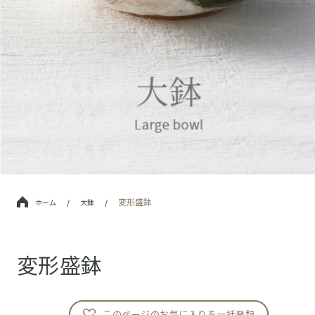
変形盛鉢
ホーム
/
大鉢
/
変形盛鉢
このページのお気に入りを一括登録