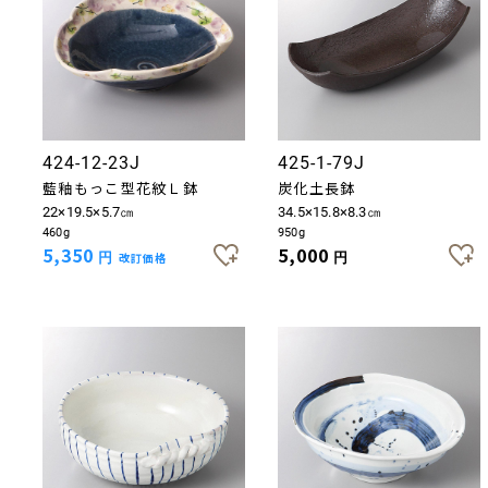
424-12-23J
425-1-79J
藍釉もっこ型花紋Ｌ鉢
炭化土長鉢
22×19.5×5.7㎝
34.5×15.8×8.3㎝
460g
950g
5,350
5,000
円
改訂価格
円