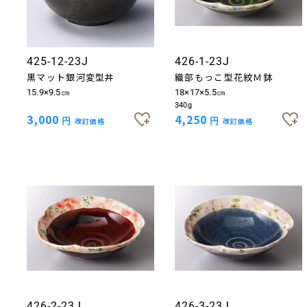
425-12-23J
426-1-23J
黒マット銀河変型丼
織部もっこ型花紋Ｍ鉢
15.9×9.5㎝
18×17×5.5㎝
340g
3,000
4,250
円
改訂価格
円
改訂価格
426-2-23J
426-3-23J