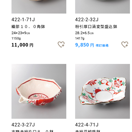
422-1-71J
422-2-32J
織部１０．０角鉢
粉引厚口渦変型盛込鉢
24×23×9㎝
28.2×6.5㎝
1150g
1417g
11,000
9,850
円
円
改訂価格
422-3-27J
422-4-71J
志野赤絵片口８．０鉢
赤絵花紋盛鉢