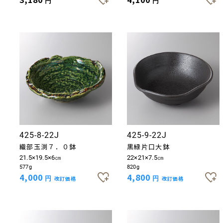
円
円
425-8-22J
425-9-22J
織部玉渕７．０鉢
黒緑片口大鉢
21.5×19.5×6㎝
22×21×7.5㎝
577g
820g
4,000
4,800
円
改訂価格
円
改訂価格