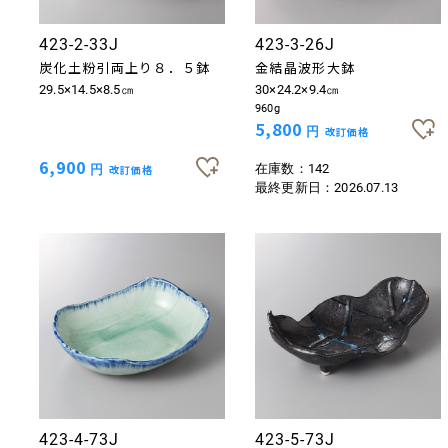
423-2-33J
423-3-26J
炭化土粉引両上り８．５鉢
金結晶波形大鉢
29.5×14.5×8.5㎝
30×24.2×9.4㎝
960g
5,800
円
改訂価格
6,900
在庫数：142
円
改訂価格
最終更新日：
2026.07.13
423-4-73J
423-5-73J