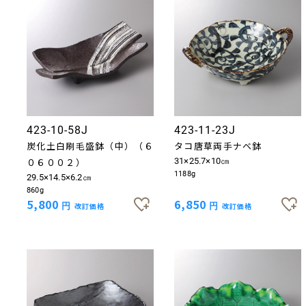
423-10-58J
423-11-23J
炭化土白刷毛盛鉢（中）（６
タコ唐草両手ナベ鉢
０６００２）
31×25.7×10㎝
1188g
29.5×14.5×6.2㎝
860g
5,800
6,850
円
改訂価格
円
改訂価格