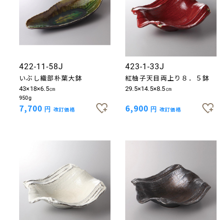
422-11-58J
423-1-33J
いぶし織部朴葉大鉢
紅柚子天目両上り８．５鉢
43×18×6.5㎝
29.5×14.5×8.5㎝
950g
7,700
6,900
円
改訂価格
円
改訂価格