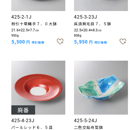
425-2-1J
425-3-23J
粉引十草縄手７．０大鉢
呉須刷毛目７．５鉢
21.6×22.5×7.7㎝
22.5×20.4×8.3㎝
950g
858g
5,500
5,950
円
改訂価格
円
改訂価格
425-4-23J
425-5-24J
パールレッド６．５皿
二色交趾舟型鉢