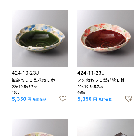
424-10-23J
424-11-23J
織部もっこ型花紋Ｌ鉢
アメ釉もっこ型花紋Ｌ鉢
22×19.5×5.7㎝
22×19.5×5.7㎝
460g
460g
5,350
5,350
円
改訂価格
円
改訂価格