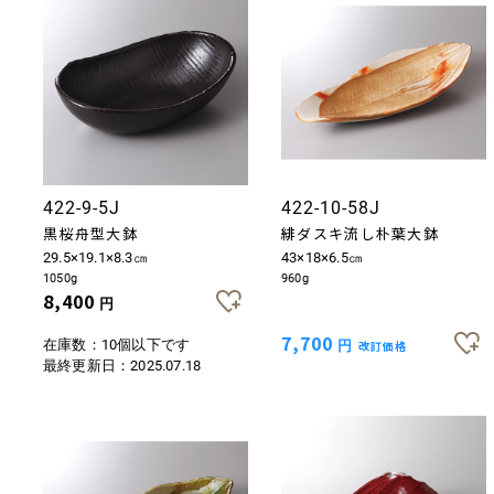
422-9-5J
422-10-58J
黒桜舟型大鉢
緋ダスキ流し朴葉大鉢
29.5×19.1×8.3㎝
43×18×6.5㎝
1050g
960g
8,400
円
7,700
在庫数：10個以下です
円
改訂価格
最終更新日：
2025.07.18