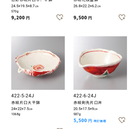
24.5×19.5×8.7㎝
26.8×22.2×6.2㎝
570g
9,200
9,500
円
円
422-5-24J
422-6-24J
赤絵片口大平鉢
赤絵剣先片口丼
24×22×7.5㎝
20.5×17.5×9㎝
1068g
587g
5,500
円
改訂価格