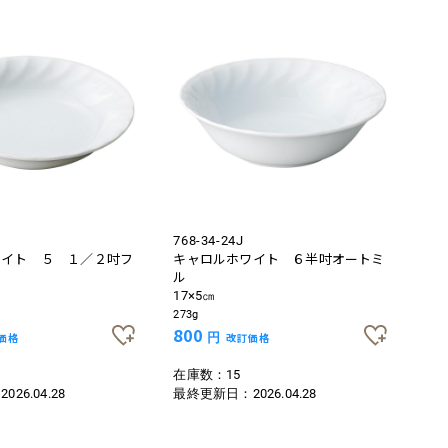
768-34-24J
ワイト ５ １／２吋フ
キャロルホワイト ６半吋オートミ
ル
17×5㎝
273g
800
価格
円
改訂価格
在庫数：15
：
2026.04.28
最終更新日：
2026.04.28