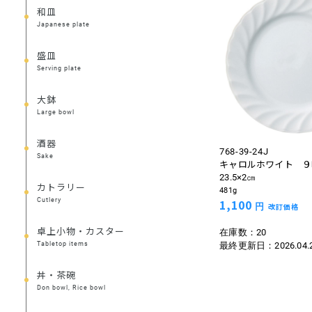
和皿
Japanese plate
盛皿
Serving plate
大鉢
Large bowl
酒器
768-39-24J
Sake
キャロルホワイト ９
23.5×2㎝
カトラリー
481g
Cutlery
1,100
円
改訂価格
卓上小物・カスター
在庫数：20
Tabletop items
最終更新日：
2026.04.
丼・茶碗
Don bowl, Rice bowl