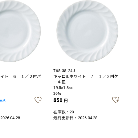
768-38-24J
ワイト ６ １／２吋パ
キャロルホワイト ７ １／２吋ケ
ーキ皿
19.5×1.8㎝
264g
850
価格
円
在庫数：29
：
2026.04.28
最終更新日：
2026.04.28