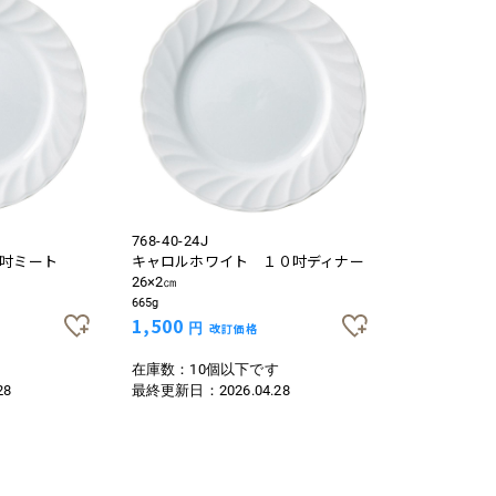
お買い物を続ける
カートへ進む
768-40-24J
吋ミート
キャロルホワイト １０吋ディナー
26×2㎝
665g
1,500
円
改訂価格
在庫数：10個以下です
28
最終更新日：
2026.04.28