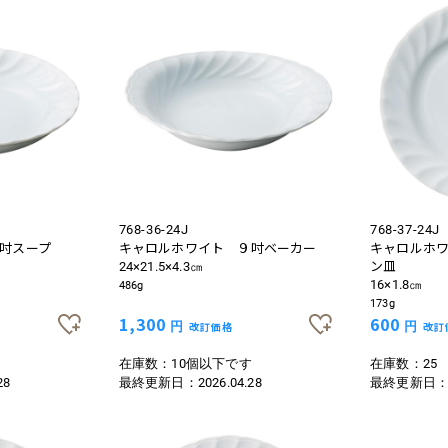
768-36-24J
768-37-24J
吋スープ
キャロルホワイト ９吋ベーカー
キャロルホ
ン皿
24×21.5×4.3㎝
16×1.8㎝
486g
173g
1,300
600
円
改訂価格
円
改訂
す
在庫数：10個以下です
在庫数：25
28
最終更新日：
2026.04.28
最終更新日