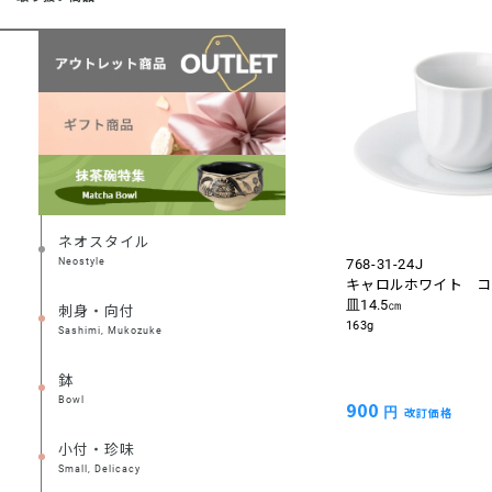
ネオスタイル
Neostyle
768-31-24J
キャロルホワイト コ
皿14.5㎝
刺身・向付
163g
Sashimi, Mukozuke
鉢
Bowl
900
円
改訂価格
小付・珍味
Small, Delicacy