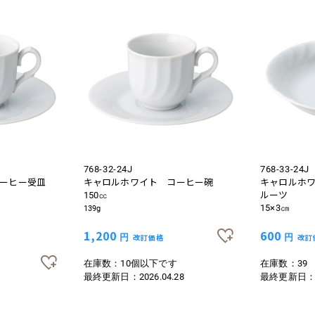
768-32-24J
768-33-24J
ーヒー受皿
キャロルホワイト コーヒー碗
キャロルホ
ルーツ
150㏄
15×3㎝
139g
1,200
600
円
改訂価格
円
改訂
在庫数：10個以下です
在庫数：39
最終更新日：
2026.04.28
最終更新日