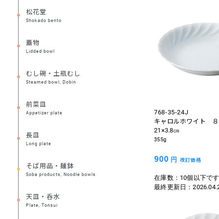
松花堂
Shokado bento
蓋物
Lidded bowl
むし碗・土瓶むし
Steamed bowl, Dobin
前菜皿
768-35-24J
Appetizer plate
キャロルホワイト ８
21×3.8㎝
長皿
355g
Long plate
900
円
改訂価格
そば用品・麺鉢
Soba products, Noodle bowls
在庫数：10個以下で
最終更新日：
2026.04.
天皿・呑水
Plate, Tonsui