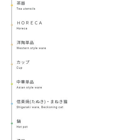
茶器
Tea utensils
ＨＯＲＥＣＡ
Horeca
洋陶単品
Western style ware
カップ
Cup
中華単品
Asian style ware
信楽焼(たぬき)・まねき猫
Shigaraki ware, Beckoning cat
鍋
Hot pot