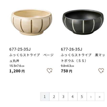
677-25-35J
677-26-35J
ふっくらストライプ ベージ
ふっくらストライプ 黒マッ
ュ丸丼
トボウル（ＳＳ）
15.5×7.6㎝
9.8×4.3㎝
1,200
750
円
円
1
2
3
4
5
›
»