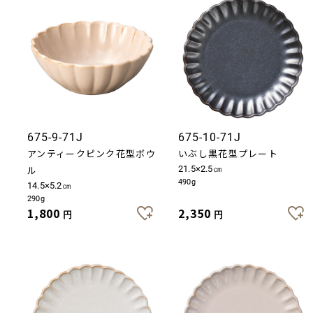
675-9-71J
675-10-71J
アンティークピンク花型ボウ
いぶし黒花型プレート
ル
21.5×2.5㎝
490g
14.5×5.2㎝
290g
1,800
2,350
円
円