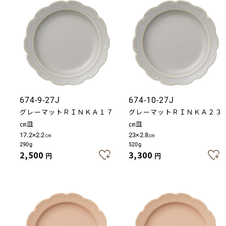
674-9-27J
674-10-27J
グレーマットＲＩＮＫＡ１７
グレーマットＲＩＮＫＡ２３
㎝皿
㎝皿
17.2×2.2㎝
23×2.8㎝
290g
520g
2,500
3,300
円
円