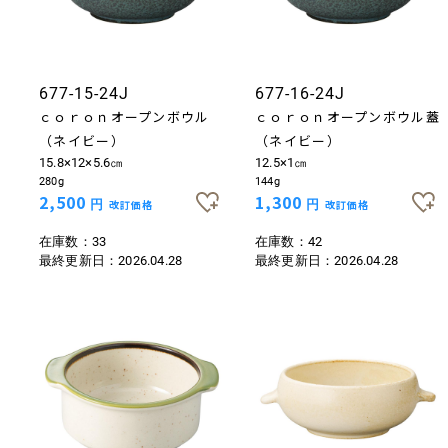
677-15-24J
677-16-24J
ｃｏｒｏｎオープンボウル
ｃｏｒｏｎオープンボウル蓋
（ネイビー）
（ネイビー）
15.8×12×5.6㎝
12.5×1㎝
280g
144g
2,500
1,300
円
改訂価格
円
改訂価格
在庫数：33
在庫数：42
最終更新日：
2026.04.28
最終更新日：
2026.04.28