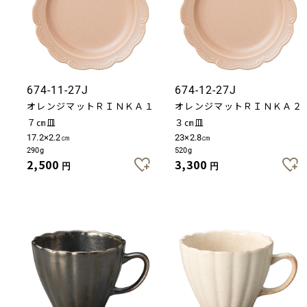
674-11-27J
674-12-27J
オレンジマットＲＩＮＫＡ１
オレンジマットＲＩＮＫＡ２
７㎝皿
３㎝皿
17.2×2.2㎝
23×2.8㎝
290g
520g
2,500
3,300
円
円