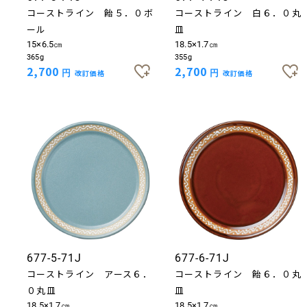
コーストライン 飴５．０ボ
コーストライン 白６．０丸
ール
皿
15×6.5㎝
18.5×1.7㎝
365g
355g
2,700
2,700
円
改訂価格
円
改訂価格
お買い物を続ける
カートへ進む
677-5-71J
677-6-71J
コーストライン アース６．
コーストライン 飴６．０丸
０丸皿
皿
18.5×1.7㎝
18.5×1.7㎝