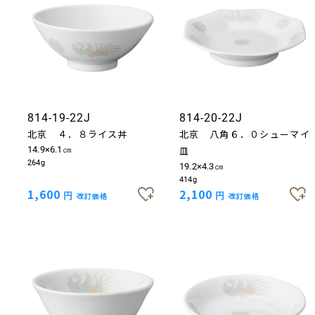
814-19-22J
814-20-22J
北京 ４．８ライス丼
北京 八角６．０シューマイ
14.9×6.1㎝
皿
264g
19.2×4.3㎝
414g
1,600
2,100
円
改訂価格
円
改訂価格