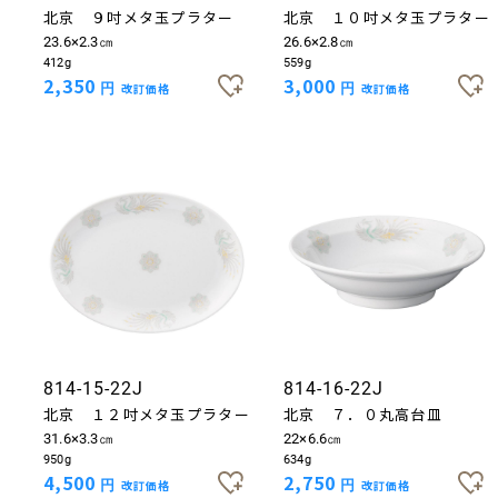
北京 ９吋メタ玉プラター
北京 １０吋メタ玉プラター
23.6×2.3㎝
26.6×2.8㎝
お買い物を続ける
カートへ進む
412g
559g
2,350
3,000
円
改訂価格
円
改訂価格
814-15-22J
814-16-22J
北京 １２吋メタ玉プラター
北京 ７．０丸高台皿
31.6×3.3㎝
22×6.6㎝
950g
634g
4,500
2,750
円
改訂価格
円
改訂価格