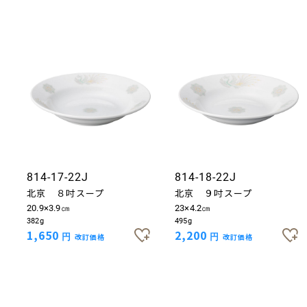
814-17-22J
814-18-22J
北京 ８吋スープ
北京 ９吋スープ
20.9×3.9㎝
23×4.2㎝
382g
495g
1,650
2,200
円
改訂価格
円
改訂価格