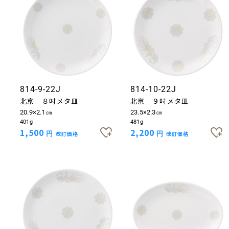
814-9-22J
814-10-22J
北京 ８吋メタ皿
北京 ９吋メタ皿
20.9×2.1㎝
23.5×2.3㎝
401g
481g
1,500
2,200
円
改訂価格
円
改訂価格