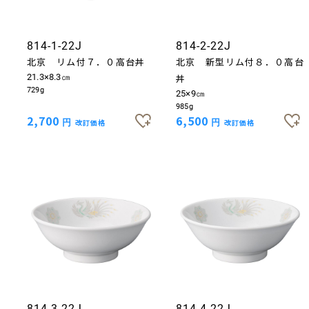
814-1-22J
814-2-22J
北京 リム付７．０高台丼
北京 新型リム付８．０高台
21.3×8.3㎝
丼
729g
25×9㎝
985g
2,700
6,500
円
改訂価格
円
改訂価格
814-3-22J
814-4-22J