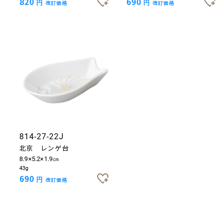
820
690
円
改訂価格
円
改訂価格
814-27-22J
北京 レンゲ台
8.9×5.2×1.9㎝
43g
690
円
改訂価格