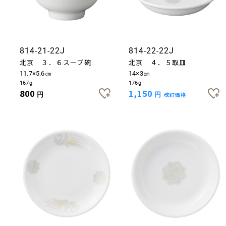
814-21-22J
814-22-22J
北京 ３．６スープ碗
北京 ４．５取皿
11.7×5.6㎝
14×3㎝
167g
176g
800
1,150
円
円
改訂価格