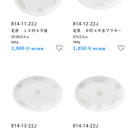
814-11-22J
814-12-22J
北京 １０吋メタ皿
北京 ８吋メタ玉プラター
25.8×2.3㎝
21×2.2㎝
642g
344g
2,900
2,050
円
改訂価格
円
改訂価格
814-13-22J
814-14-22J