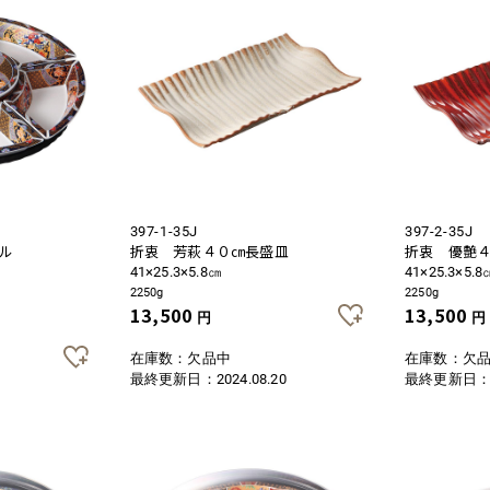
397-1-35J
397-2-35J
ル
折衷 芳萩４０㎝長盛皿
折衷 優艶
41×25.3×5.8㎝
41×25.3×5.8
2250g
2250g
13,500
13,500
円
円
在庫数：欠品中
在庫数：欠
最終更新日：
2024.08.20
最終更新日