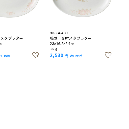
838-4-43J
吋メタプラター
楊華 ９吋メタプラター
㎝
23×16.2×2.4㎝
360g
2,530
改訂価格
円
改訂価格