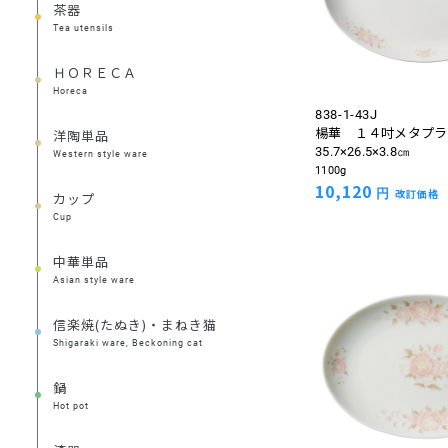
茶器
Tea utensils
ＨＯＲＥＣＡ
Horeca
838-1-43J
楊華 １４吋メタプラ
洋陶単品
35.7×26.5×3.8㎝
Western style ware
1100g
10,120
円
改訂価格
カップ
Cup
中華単品
Asian style ware
信楽焼(たぬき)・まねき猫
Shigaraki ware, Beckoning cat
鍋
Hot pot