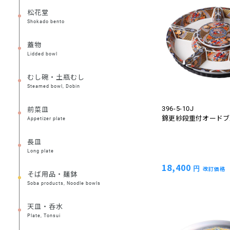
松花堂
Shokado bento
蓋物
Lidded bowl
むし碗・土瓶むし
Steamed bowl, Dobin
前菜皿
396-5-10J
錦更紗段重付オードブ
Appetizer plate
長皿
Long plate
18,400
円
改訂価格
そば用品・麺鉢
Soba products, Noodle bowls
天皿・呑水
Plate, Tonsui