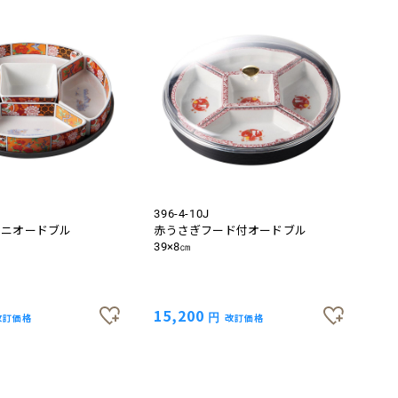
396-4-10J
ミニオードブル
赤うさぎフード付オードブル
39×8㎝
15,200
改訂価格
円
改訂価格