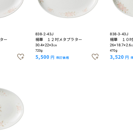
838-2-43J
838-3-43J
ター
楊華 １２吋メタプラター
楊華 １０
30.4×22×3㎝
26×18.7×2.6
720g
470g
5,500
3,520
円
改訂価格
円