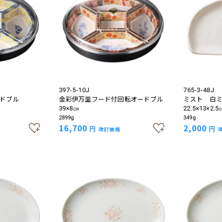
お買い物を続ける
カートへ進む
397-5-10J
765-3-48J
ドブル
金彩伊万里フード付回転オードブル
ミスト 白
39×8㎝
22.5×13×2.5
2899g
349g
16,700
2,000
円
改訂価格
円