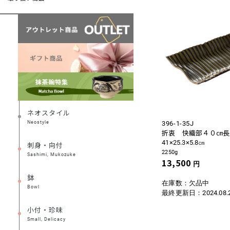
ネオスタイル
Neostyle
396-1-35J
折衷 快織部４０㎝長
41×25.3×5.8㎝
刺身・向付
2250g
Sashimi, Mukozuke
13,500
円
鉢
在庫数：欠品中
Bowl
最終更新日：
2024.08.
小付・珍味
Small, Delicacy