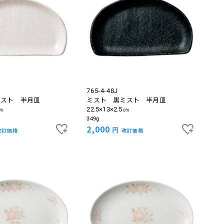
765-4-48J
ミスト 半月皿
ミスト 黒ミスト 半月皿
㎝
22.5×13×2.5㎝
349g
2,000
改訂価格
円
改訂価格