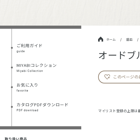
ホーム
/
盛皿
/
ご利用ガイド
オードブ
guide
MIYABIコレクション
Miyabi Collection
このページの
お気に入り
favorite
カタログPDFダウンロード
マイリスト登録の上限は最
PDF download
取り扱い商品