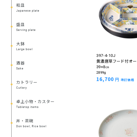
和皿
Japanese plate
盛皿
Serving plate
大鉢
Large bowl
397-4-10J
黄濃唐草フード付オー
酒器
39×8㎝
Sake
2899g
16,700
円
改訂価格
カトラリー
Cutlery
卓上小物・カスター
Tabletop items
丼・茶碗
Don bowl, Rice bowl