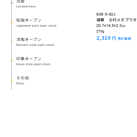
漆器
Lacquerware
838-5-43J
楊華 ８吋メタプラタ
和陶オープン
20.7×14.5×2.3㎝
Japanese style open stock
270g
2,310
円
改訂価格
洋陶オープン
Western style open stock
中華オープン
Asian style open stock
その他
Other