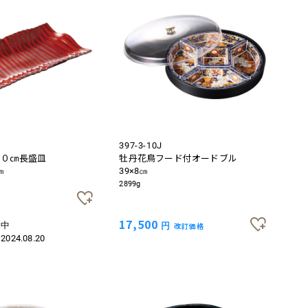
397-3-10J
４０㎝長盛皿
牡丹花鳥フード付オードブル
㎝
39×8㎝
2899g
17,500
品中
円
改訂価格
：
2024.08.20