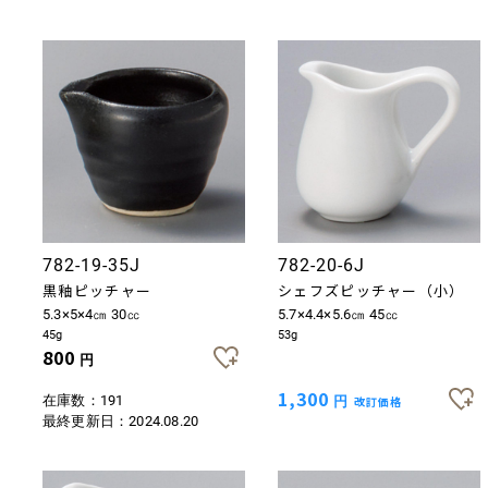
お買い物を続ける
カートへ進む
782-19-35J
782-20-6J
黒釉ピッチャー
シェフズピッチャー（小）
5.3×5×4㎝ 30㏄
5.7×4.4×5.6㎝ 45㏄
45g
53g
800
円
1,300
在庫数：191
円
改訂価格
最終更新日：
2024.08.20