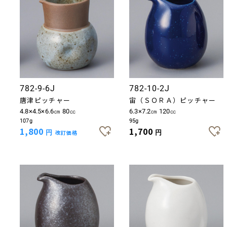
782-9-6J
782-10-2J
唐津ピッチャー
宙（ＳＯＲＡ）ピッチャー
4.8×4.5×6.6㎝ 80㏄
6.3×7.2㎝ 120㏄
107g
95g
1,800
1,700
円
改訂価格
円