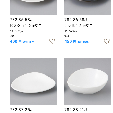
782-35-58J
782-36-58J
ビスク白１２㎝受皿
ツヤ黒１２㎝受皿
11.5×2㎝
11.5×2㎝
90g
90g
400
450
円
改訂価格
円
改訂価格
782-37-25J
782-38-21J