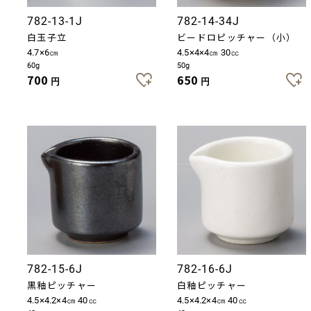
782-13-1J
782-14-34J
白玉子立
ビードロピッチャー（小）
4.7×6㎝
4.5×4×4㎝ 30㏄
60g
50g
700
650
円
円
782-15-6J
782-16-6J
黒釉ピッチャー
白釉ピッチャー
4.5×4.2×4㎝ 40㏄
4.5×4.2×4㎝ 40㏄