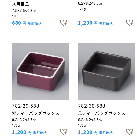
ス用目皿
8.2×8.2×3.5㎝
175g
7.5×7.5×0.3㎝
18g
680
1,200
円
改訂価格
円
改訂価格
782-29-58J
782-30-58J
紫ティーバッグボックス
黒ティーバッグボックス
8.2×8.2×3.5㎝
8.2×8.2×3.5㎝
175g
175g
1,200
1,200
円
改訂価格
円
改訂価格