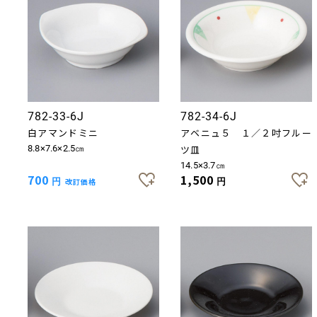
782-33-6J
782-34-6J
白アマンドミニ
アベニュ５ １／２吋フルー
8.8×7.6×2.5㎝
ツ皿
14.5×3.7㎝
700
1,500
円
改訂価格
円