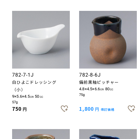
782-7-1J
782-8-6J
白ひよこドレッシング
備前黒釉ピッチャー
（小）
4.8×4.5×6.6㎝ 80㏄
75g
9×5.6×4.5㎝ 50㏄
57g
750
1,800
円
円
改訂価格