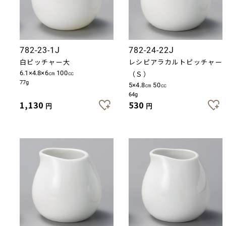
782-23-1J
782-24-22J
白ピッチャー大
レシピアラカルトピッチャー
6.1×4.8×6㎝ 100㏄
（Ｓ）
77g
5×4.8㎝ 50㏄
64g
1,130
530
円
円