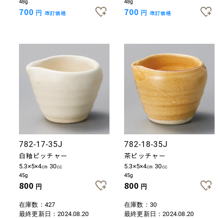
48g
48g
700
700
円
改訂価格
円
改訂価格
782-17-35J
782-18-35J
白釉ピッチャー
茶ピッチャー
5.3×5×4㎝ 30㏄
5.3×5×4㎝ 30㏄
45g
45g
800
800
円
円
在庫数：427
在庫数：30
最終更新日：
2024.08.20
最終更新日：
2024.08.20