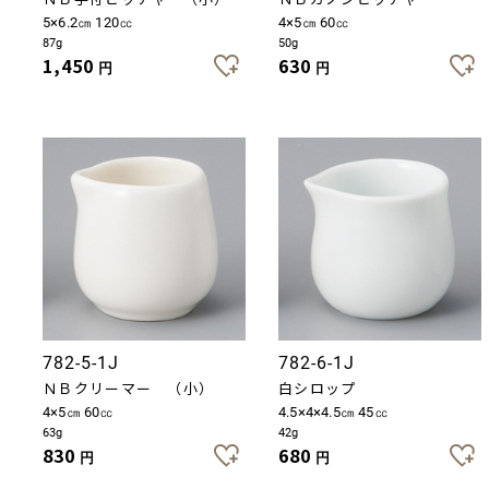
5×6.2㎝ 120㏄
4×5㎝ 60㏄
87g
50g
1,450
630
円
円
782-5-1J
782-6-1J
ＮＢクリーマー （小）
白シロップ
4×5㎝ 60㏄
4.5×4×4.5㎝ 45㏄
63g
42g
830
680
円
円