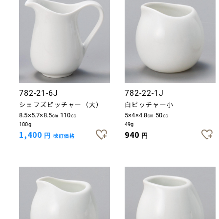
782-21-6J
782-22-1J
シェフズピッチャー（大）
白ピッチャー小
8.5×5.7×8.5㎝ 110㏄
5×4×4.8㎝ 50㏄
100g
49g
1,400
940
円
改訂価格
円