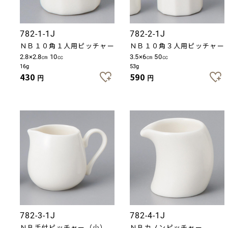
782-1-1J
782-2-1J
ＮＢ１０角１人用ピッチャー
ＮＢ１０角３人用ピッチャー
2.8×2.8㎝ 10㏄
3.5×6㎝ 50㏄
16g
53g
430
590
円
円
782-3-1J
782-4-1J
ＮＢ手付ピッチャー（小）
ＮＢカノンピッチャー