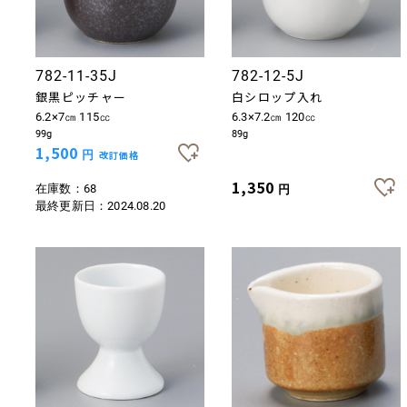
782-11-35J
782-12-5J
銀黒ピッチャー
白シロップ入れ
6.2×7㎝ 115㏄
6.3×7.2㎝ 120㏄
99g
89g
1,500
円
改訂価格
1,350
在庫数：68
円
最終更新日：
2024.08.20