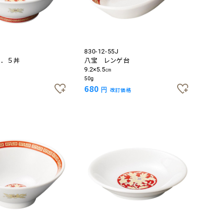
830-12-55J
７．５丼
八宝 レンゲ台
9.2×5.5㎝
50g
680
円
改訂価格