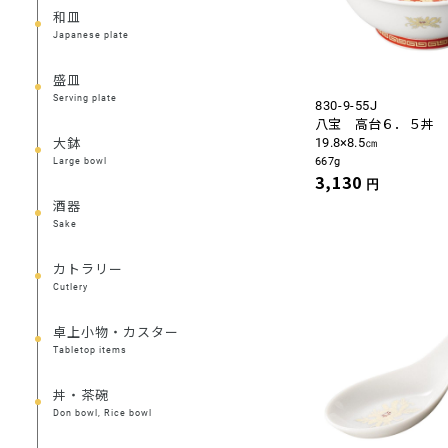
和皿
Japanese plate
盛皿
Serving plate
830-9-55J
八宝 高台６．５丼
大鉢
19.8×8.5㎝
667g
Large bowl
3,130
円
酒器
Sake
カトラリー
Cutlery
卓上小物・カスター
Tabletop items
丼・茶碗
Don bowl, Rice bowl