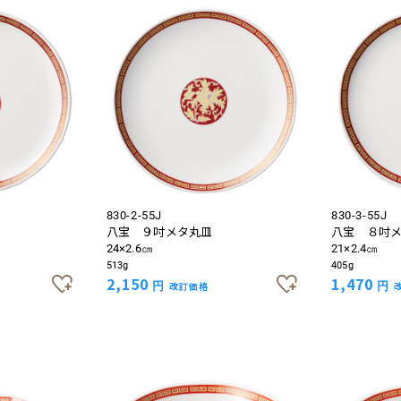
830-2-55J
830-3-55J
八宝 ９吋メタ丸皿
八宝 ８吋
24×2.6㎝
21×2.4㎝
513g
405g
2,150
1,470
円
改訂価格
円