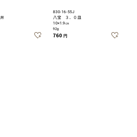
830-16-55J
ス丼
八宝 ３．０皿
10×1.9㎝
92g
760
円