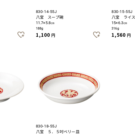
830-14-55J
830-15-55J
八宝 スープ碗
八宝 ライ
11.7×5.8㎝
15×6.3㎝
188g
316g
1,100
1,560
円
円
830-18-55J
八宝 ５．５吋ベリー皿