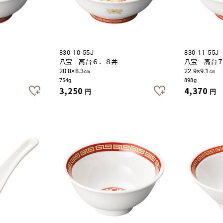
お買い物を続ける
カートへ進む
830-10-55J
830-11-55J
八宝 高台６．８丼
八宝 高台
20.8×8.3㎝
22.9×9.1㎝
754g
898g
3,250
4,370
円
円