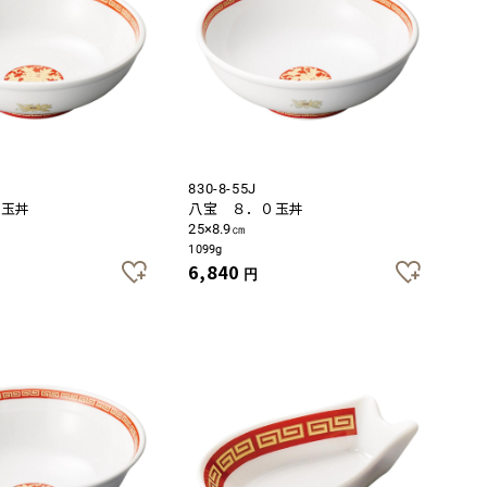
830-8-55J
０玉丼
八宝 ８．０玉丼
25×8.9㎝
1099g
6,840
円