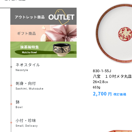
ネオスタイル
Neostyle
830-1-55J
八宝 １０吋メタ丸皿
26×2.8㎝
刺身・向付
653g
Sashimi, Mukozuke
2,700
円
改訂価格
鉢
Bowl
小付・珍味
Small, Delicacy