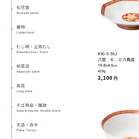
松花堂
Shokado bento
蓋物
Lidded bowl
むし碗・土瓶むし
Steamed bowl, Dobin
830-5-55J
八宝 ６．０八角皿
19.8×4.6㎝
前菜皿
429g
Appetizer plate
2,100
円
長皿
Long plate
そば用品・麺鉢
Soba products, Noodle bowls
天皿・呑水
Plate, Tonsui