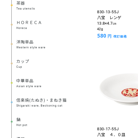
茶器
Tea utensils
830-13-55J
八宝 レンゲ
ＨＯＲＥＣＡ
13.8×4.7㎝
Horeca
42g
580
円
改訂価格
洋陶単品
Western style ware
カップ
Cup
中華単品
Asian style ware
信楽焼(たぬき)・まねき猫
Shigaraki ware, Beckoning cat
鍋
Hot pot
830-17-55J
八宝 ４．０皿