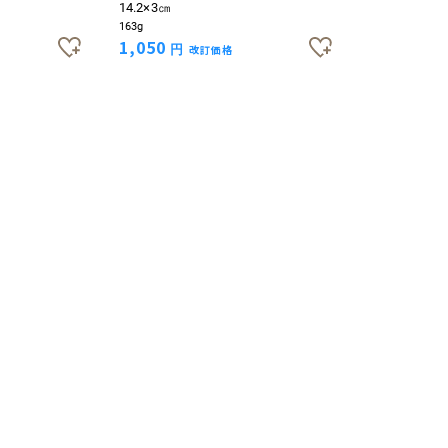
14.2×3㎝
163g
1,050
円
改訂価格