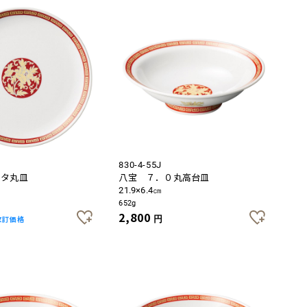
830-4-55J
メタ丸皿
八宝 ７．０丸高台皿
21.9×6.4㎝
652g
2,800
改訂価格
円