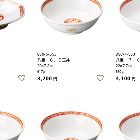
830-6-55J
830-7-55J
八宝 ６．５玉丼
八宝 ７．
20×7.3㎝
22×7.7㎝
617g
880g
3,200
4,100
円
円