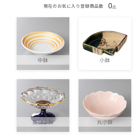
0
現在のお気に入り登録商品数
点
中鉢
小鉢
高台小鉢
丸小鉢