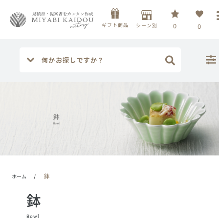
ギフト商品
シーン別
0
0
鉢
ホーム
/
鉢
Bowl