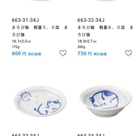
663-31-34J
663-32-34J
まろび猫 軽量５．０皿 ま
まろび猫 軽量６．０皿 ま
ろび猫
ろび猫
16.1×2.3㎝
18.3×2.7㎝
175g
260g
600
750
円
改訂価格
円
改訂価格
663-33-34J
663-34-34J