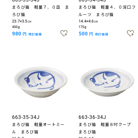
まろび猫 軽量７．０皿 ま
まろび猫 軽量４．０深口フ
ろび猫
ルーツ まろび猫
23.7×3.5㎝
14.4×4.6㎝
450g
175g
980
500
円
改訂価格
円
改訂価格
お買い物を続ける
カートへ進む
663-35-34J
663-36-34J
まろび猫 軽量オートミー
まろび猫 軽量８吋クープ
ル まろび猫
まろび猫