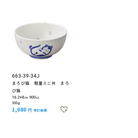
663-39-34J
まろび猫 軽量ミニ丼 まろ
び猫
16.2×8㎝ 900㏄
350g
1,080
円
改訂価格