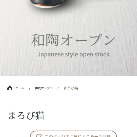
まろび猫
ホーム
/
和陶オープン
/
まろび猫
このページのお気に入りを一括登録