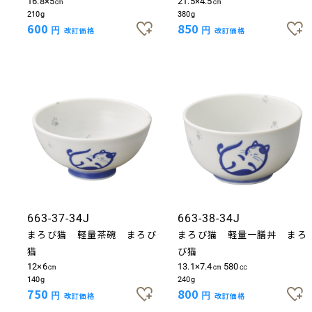
16.8×5㎝
21.5×4.5㎝
210g
380g
600
850
円
改訂価格
円
改訂価格
663-37-34J
663-38-34J
まろび猫 軽量茶碗 まろび
まろび猫 軽量一膳丼 まろ
猫
び猫
12×6㎝
13.1×7.4㎝ 580㏄
140g
240g
750
800
円
改訂価格
円
改訂価格